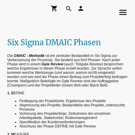
Six Sigma DMAIC Phasen
Die
DMAIC - Methodik
ist ein zentraler Bestandteil in Six Sigma zur
Verbesserung der Prozesse. Sie besteht aus fünf Phasen. Nach jeder
Phase wird in einem
Gate Review
(auch: Tollgate-Review) besprochen
welche Ergebnisse in dieser Phase erzielt wurden. Zur Sprache sollen
kommen welche Werkzeuge (und warum, warum nicht) eingesetzt
wurden und wie weit die Phase einen Beitrag zum Projekterfolg beitragen
konnte. Maßgeblich Beteiligte im Gate Review sind der Auftraggeber
(Champion) und der Projektleiter (Green Belt oder Black Belt).
1. D
EFINE
Festlegung der Projektziele: Ergebnisse des Projekts
Abgrenzung des Projekts: Bestandteile des Projekts, untersuchte
Prozesse
Sicherung des Projekterfolgs: Zeitrahmen der einzelnen
Arbeitspakete, Stakeholder, Risikomanagement
Spezifikation der Kundenanforderungen
Abschluss der Phase DEFINE mit Gate Review
2. M
EASURE