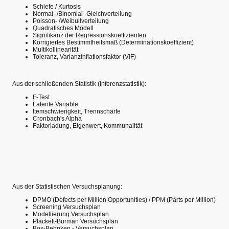
Schiefe / Kurtosis
Normal- /Binomial -Gleichverteilung
Poisson- /Weibullverteilung
Quadratisches Modell
Signifikanz der Regressionskoeffizienten
Korrigiertes Bestimmtheitsmaß (Determinationskoeffizient)
Multikollinearität
Toleranz, Varianzinflationsfaktor (VIF)
Aus der schließenden Statistik (Inferenzstatistik):
F-Test
Latente Variable
Itemschwierigkeit, Trennschärfe
Cronbach's Alpha
Faktorladung, Eigenwert, Kommunalität
Aus der Statistischen Versuchsplanung:
DPMO (Defects per Million Opportunities) / PPM (Parts per Million)
Screening Versuchsplan
Modellierung Versuchsplan
Plackett-Burman Versuchsplan
Box-Behnken - Versuchsplan