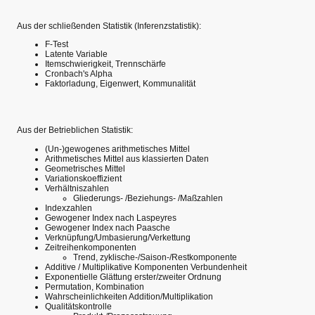
Aus der schließenden Statistik (Inferenzstatistik):
F-Test
Latente Variable
Itemschwierigkeit, Trennschärfe
Cronbach's Alpha
Faktorladung, Eigenwert, Kommunalität
Aus der Betrieblichen Statistik:
(Un-)gewogenes arithmetisches Mittel
Arithmetisches Mittel aus klassierten Daten
Geometrisches Mittel
Variationskoeffizient
Verhältniszahlen
Gliederungs- /Beziehungs- /Maßzahlen
Indexzahlen
Gewogener Index nach Laspeyres
Gewogener Index nach Paasche
Verknüpfung/Umbasierung/Verkettung
Zeitreihenkomponenten
Trend, zyklische-/Saison-/Restkomponente
Additive / Multiplikative Komponenten Verbundenheit
Exponentielle Glättung erster/zweiter Ordnung
Permutation, Kombination
Wahrscheinlichkeiten Addition/Multiplikation
Qualitätskontrolle