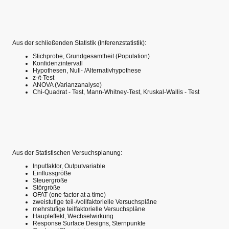
Aus der schließenden Statistik (Inferenzstatistik):
Stichprobe, Grundgesamtheit (Population)
Konfidenzintervall
Hypothesen, Null- /Alternativhypothese
z-/t-Test
ANOVA (Varianzanalyse)
Chi-Quadrat - Test, Mann-Whitney-Test, Kruskal-Wallis - Test
Aus der Statistischen Versuchsplanung:
Inputfaktor, Outputvariable
Einflussgröße
Steuergröße
Störgröße
OFAT (one factor at a time)
zweistufige teil-/vollfaktorielle Versuchspläne
mehrstufige teilfaktorielle Versuchspläne
Haupteffekt, Wechselwirkung
Response Surface Designs, Sternpunkte