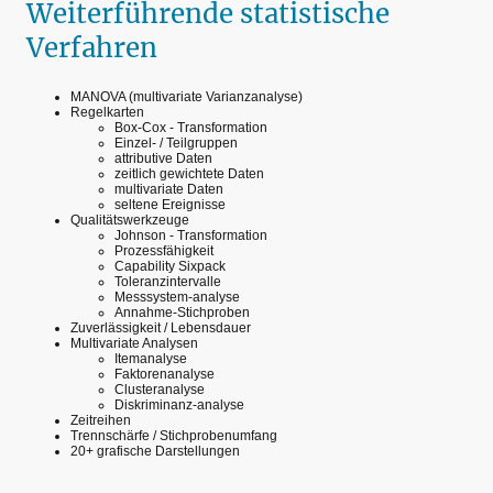
Weiterführende statistische
Verfahren
MANOVA (multivariate Varianzanalyse)
Regelkarten
Box-Cox - Transformation
Einzel- / Teilgruppen
attributive Daten
zeitlich gewichtete Daten
multivariate Daten
seltene Ereignisse
Qualitätswerkzeuge
Johnson - Transformation
Prozessfähigkeit
Capability Sixpack
Toleranzintervalle
Messsystem-analyse
Annahme-Stichproben
Zuverlässigkeit / Lebensdauer
Multivariate Analysen
Itemanalyse
Faktorenanalyse
Clusteranalyse
Diskriminanz-analyse
Zeitreihen
Trennschärfe / Stichprobenumfang
20+ grafische Darstellungen