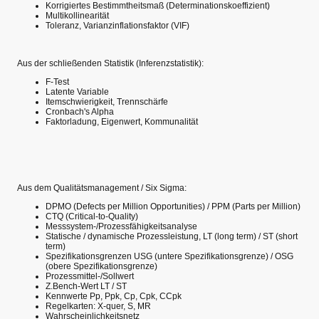
Korrigiertes Bestimmtheitsmaß (Determinationskoeffizient)
Multikollinearität
Toleranz, Varianzinflationsfaktor (VIF)
Aus der schließenden Statistik (Inferenzstatistik):
F-Test
Latente Variable
Itemschwierigkeit, Trennschärfe
Cronbach's Alpha
Faktorladung, Eigenwert, Kommunalität
Aus dem Qualitätsmanagement / Six Sigma:
DPMO (Defects per Million Opportunities) / PPM (Parts per Million)
CTQ (Critical-to-Quality)
Messsystem-/Prozessfähigkeitsanalyse
Statische / dynamische Prozessleistung, LT (long term) / ST (short
term)
Spezifikationsgrenzen USG (untere Spezifikationsgrenze) / OSG
(obere Spezifikationsgrenze)
Prozessmittel-/Sollwert
Z.Bench-Wert LT / ST
Kennwerte Pp, Ppk, Cp, Cpk, CCpk
Regelkarten: X-quer, S, MR
Wahrscheinlichkeitsnetz